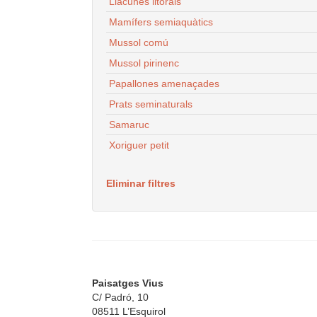
Llacunes litorals
Mamífers semiaquàtics
Mussol comú
Mussol pirinenc
Papallones amenaçades
Prats seminaturals
Samaruc
Xoriguer petit
Eliminar filtres
Paisatges Vius
C/ Padró, 10
08511 L’Esquirol