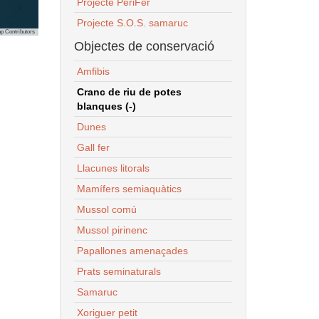
Projecte PeriFer
Projecte S.O.S. samaruc
p Contributors
Objectes de conservació
Amfibis
Cranc de riu de potes
blanques (-)
Dunes
Gall fer
Llacunes litorals
Mamífers semiaquàtics
Mussol comú
Mussol pirinenc
Papallones amenaçades
Prats seminaturals
Samaruc
Xoriguer petit