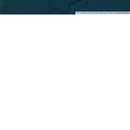
Leaflet
|
©
OpenStreetMap
, © Esri © OpenStreetMa