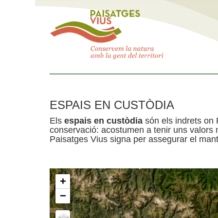
ESPAIS EN CUSTÒDIA
Els
espais en custòdia
són els indrets on 
conservació: acostumen a tenir uns valors n
Paisatges Vius signa per assegurar el mante
+
−