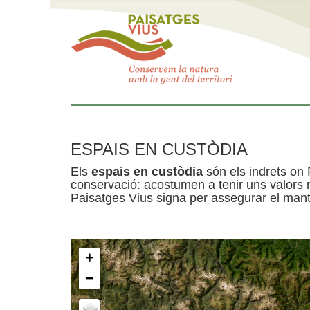
ESPAIS EN CUSTÒDIA
Els
espais en custòdia
són els indrets on 
conservació: acostumen a tenir uns valors n
Paisatges Vius signa per assegurar el mante
+
−