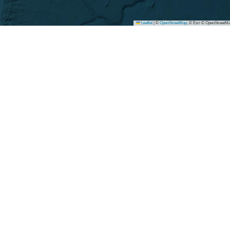
Leaflet
|
©
OpenStreetMap
, © Esri © OpenStreetMa