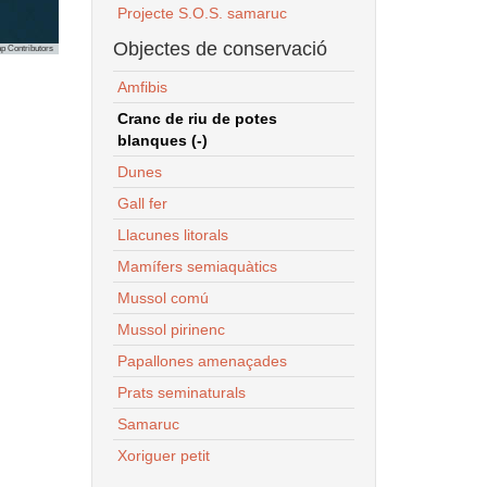
Projecte S.O.S. samaruc
Objectes de conservació
p Contributors
Amfibis
Cranc de riu de potes
blanques (-)
Dunes
Gall fer
Llacunes litorals
Mamífers semiaquàtics
Mussol comú
Mussol pirinenc
Papallones amenaçades
Prats seminaturals
Samaruc
Xoriguer petit