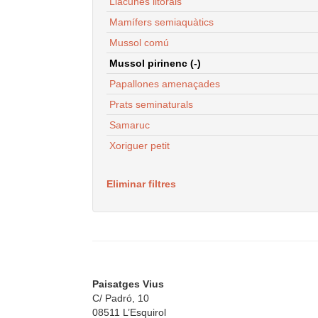
Llacunes litorals
Mamífers semiaquàtics
Mussol comú
Mussol pirinenc (-)
Papallones amenaçades
Prats seminaturals
Samaruc
Xoriguer petit
Eliminar filtres
Paisatges Vius
C/ Padró, 10
08511 L’Esquirol