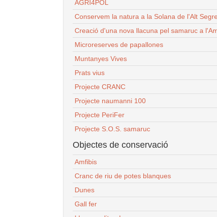
AGRI4POL
Conservem la natura a la Solana de l'Alt Segr
Creació d'una nova llacuna pel samaruc a l'Am
Microreserves de papallones
Muntanyes Vives
Prats vius
Projecte CRANC
Projecte naumanni 100
Projecte PeriFer
Projecte S.O.S. samaruc
Objectes de conservació
Amfibis
Cranc de riu de potes blanques
Dunes
Gall fer