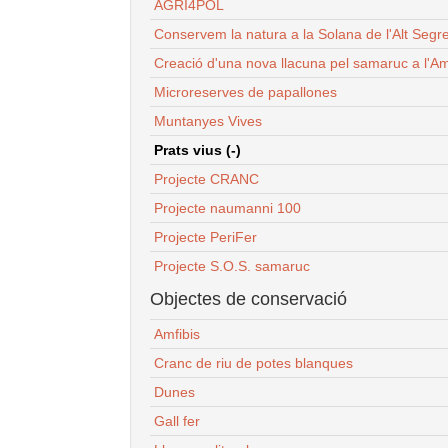
AGRI4POL
Conservem la natura a la Solana de l'Alt Segr
Creació d'una nova llacuna pel samaruc a l'Am
Microreserves de papallones
Muntanyes Vives
Prats vius (-)
Projecte CRANC
Projecte naumanni 100
Projecte PeriFer
Projecte S.O.S. samaruc
Objectes de conservació
Amfibis
Cranc de riu de potes blanques
Dunes
Gall fer