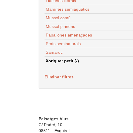
Llacunes litorals
Mamífers semiaquàtics
Mussol comú
Mussol pirinenc
Papallones amenaçades
Prats seminaturals
Samaruc
Xoriguer petit (-)
Eliminar filtres
Paisatges Vius
C/ Padró, 10
08511 L’Esquirol