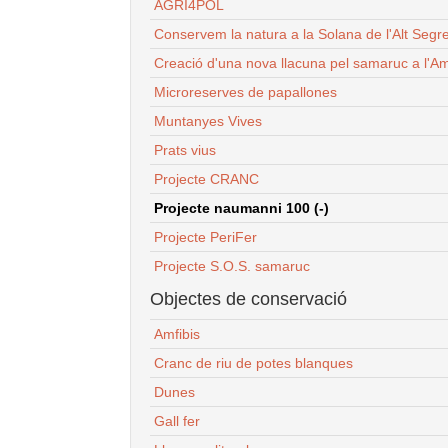
AGRI4POL
Conservem la natura a la Solana de l'Alt Segr
Creació d'una nova llacuna pel samaruc a l'Am
Microreserves de papallones
Muntanyes Vives
Prats vius
Projecte CRANC
Projecte naumanni 100 (-)
Projecte PeriFer
Projecte S.O.S. samaruc
Objectes de conservació
Amfibis
Cranc de riu de potes blanques
Dunes
Gall fer