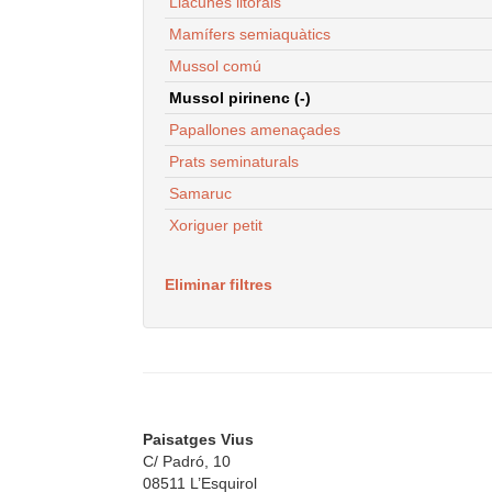
Llacunes litorals
Mamífers semiaquàtics
Mussol comú
Mussol pirinenc (-)
Papallones amenaçades
Prats seminaturals
Samaruc
Xoriguer petit
Eliminar filtres
Paisatges Vius
C/ Padró, 10
08511 L’Esquirol