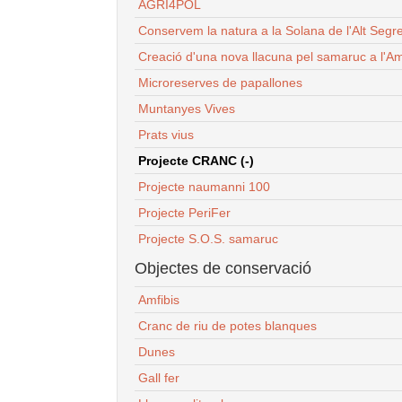
AGRI4POL
Conservem la natura a la Solana de l'Alt Segr
Creació d'una nova llacuna pel samaruc a l'Am
Microreserves de papallones
Muntanyes Vives
Prats vius
Projecte CRANC (-)
Projecte naumanni 100
Projecte PeriFer
Projecte S.O.S. samaruc
Objectes de conservació
Amfibis
Cranc de riu de potes blanques
Dunes
Gall fer