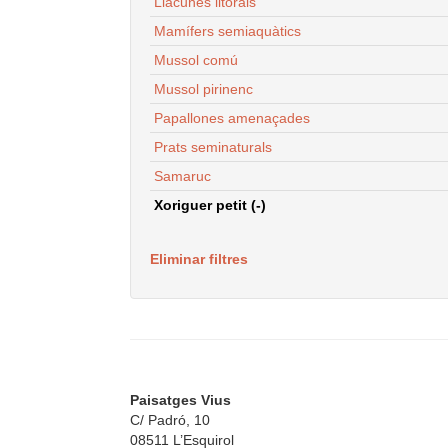
Llacunes litorals
Mamífers semiaquàtics
Mussol comú
Mussol pirinenc
Papallones amenaçades
Prats seminaturals
Samaruc
Xoriguer petit (-)
Eliminar filtres
Paisatges Vius
C/ Padró, 10
08511 L’Esquirol