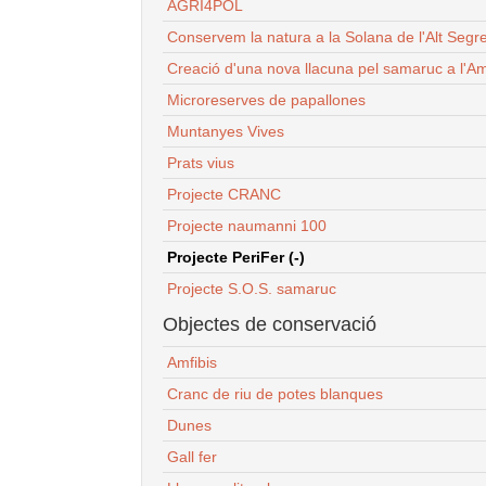
AGRI4POL
Conservem la natura a la Solana de l'Alt Segr
Creació d'una nova llacuna pel samaruc a l'Am
Microreserves de papallones
Muntanyes Vives
Prats vius
Projecte CRANC
Projecte naumanni 100
Projecte PeriFer (-)
Projecte S.O.S. samaruc
Objectes de conservació
Amfibis
Cranc de riu de potes blanques
Dunes
Gall fer