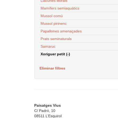
Llacunes litorals
Mamífers semiaquàtics
Mussol comú
Mussol pirinenc
Papallones amenaçades
Prats seminaturals
Samaruc
Xoriguer petit (-)
Eliminar filtres
Paisatges Vius
C/ Padró, 10
08511 L’Esquirol