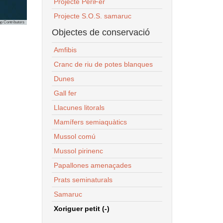
Projecte PeriFer
Projecte S.O.S. samaruc
p Contributors
Objectes de conservació
Amfibis
Cranc de riu de potes blanques
Dunes
Gall fer
Llacunes litorals
Mamífers semiaquàtics
Mussol comú
Mussol pirinenc
Papallones amenaçades
Prats seminaturals
Samaruc
Xoriguer petit (-)