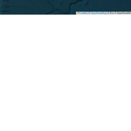
Leaflet
|
©
OpenStreetMap
, © Esri © OpenStreetMa