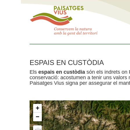
ESPAIS EN CUSTÒDIA
Els
espais en custòdia
són els indrets on 
conservació: acostumen a tenir uns valors n
Paisatges Vius signa per assegurar el mante
+
−