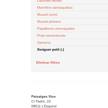
Llacunes litorals
Mamífers semiaquàtics
Mussol comú
Mussol pirinenc
Papallones amenaçades
Prats seminaturals
Samaruc
Xoriguer petit (-)
Eliminar filtres
Paisatges Vius
C/ Padró, 10
08511 L’Esquirol