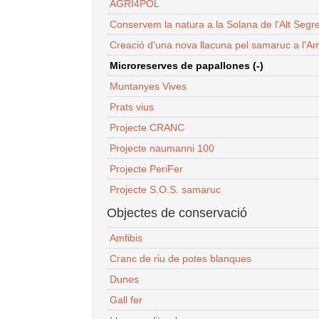
AGRI4POL
Conservem la natura a la Solana de l'Alt Segr
Creació d'una nova llacuna pel samaruc a l'Am
Microreserves de papallones (-)
Muntanyes Vives
Prats vius
Projecte CRANC
Projecte naumanni 100
Projecte PeriFer
Projecte S.O.S. samaruc
Objectes de conservació
Amfibis
Cranc de riu de potes blanques
Dunes
Gall fer