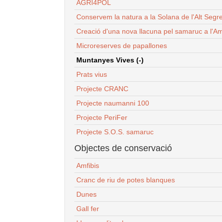
AGRI4POL
Conservem la natura a la Solana de l'Alt Segr
Creació d'una nova llacuna pel samaruc a l'Am
Microreserves de papallones
Muntanyes Vives (-)
Prats vius
Projecte CRANC
Projecte naumanni 100
Projecte PeriFer
Projecte S.O.S. samaruc
Objectes de conservació
Amfibis
Cranc de riu de potes blanques
Dunes
Gall fer