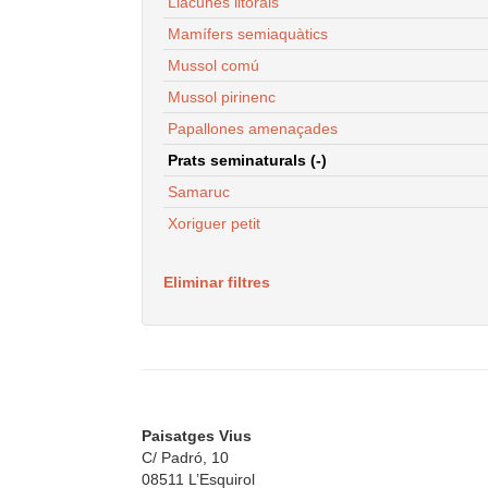
Llacunes litorals
Mamífers semiaquàtics
Mussol comú
Mussol pirinenc
Papallones amenaçades
Prats seminaturals (-)
Samaruc
Xoriguer petit
Eliminar filtres
Paisatges Vius
C/ Padró, 10
08511 L’Esquirol