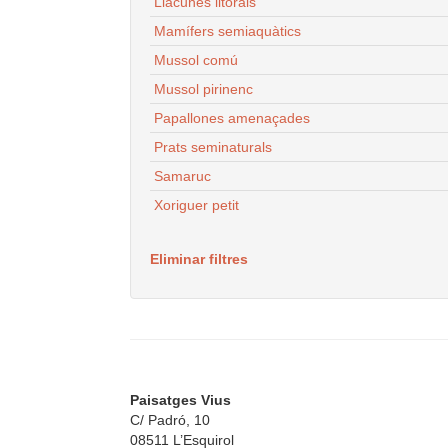
Llacunes litorals
Mamífers semiaquàtics
Mussol comú
Mussol pirinenc
Papallones amenaçades
Prats seminaturals
Samaruc
Xoriguer petit
Eliminar filtres
Paisatges Vius
C/ Padró, 10
08511 L’Esquirol