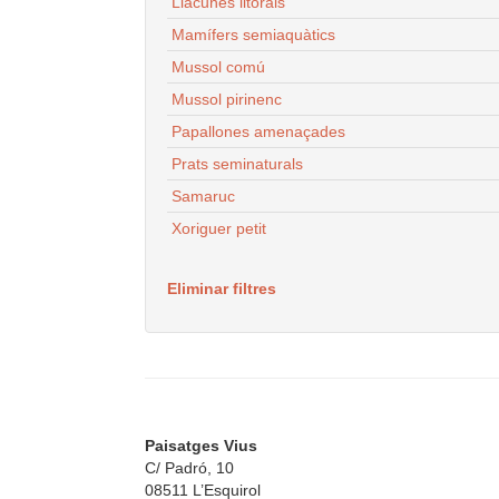
Llacunes litorals
Mamífers semiaquàtics
Mussol comú
Mussol pirinenc
Papallones amenaçades
Prats seminaturals
Samaruc
Xoriguer petit
Eliminar filtres
Paisatges Vius
C/ Padró, 10
08511 L’Esquirol