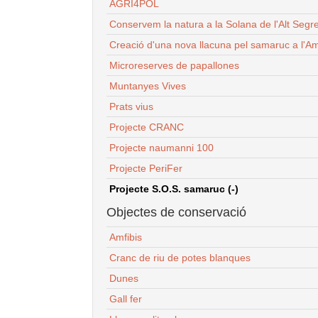
AGRI4POL
Conservem la natura a la Solana de l'Alt Segr
Creació d'una nova llacuna pel samaruc a l'Am
Microreserves de papallones
Muntanyes Vives
Prats vius
Projecte CRANC
Projecte naumanni 100
Projecte PeriFer
Projecte S.O.S. samaruc (-)
Objectes de conservació
Amfibis
Cranc de riu de potes blanques
Dunes
Gall fer