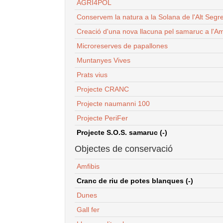
AGRI4POL
Conservem la natura a la Solana de l'Alt Segr
Creació d'una nova llacuna pel samaruc a l'Am
Microreserves de papallones
Muntanyes Vives
Prats vius
Projecte CRANC
Projecte naumanni 100
Projecte PeriFer
Projecte S.O.S. samaruc (-)
Objectes de conservació
Amfibis
Cranc de riu de potes blanques (-)
Dunes
Gall fer