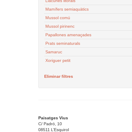
Llacunes litorals
Mamífers semiaquàtics
Mussol comú
Mussol pirinenc
Papallones amenaçades
Prats seminaturals
Samaruc
Xoriguer petit
Eliminar filtres
Paisatges Vius
C/ Padró, 10
08511 L’Esquirol