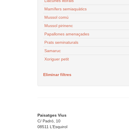
Llacunes litorals
Mamífers semiaquàtics
Mussol comú
Mussol pirinenc
Papallones amenaçades
Prats seminaturals
Samaruc
Xoriguer petit
Eliminar filtres
Paisatges Vius
C/ Padró, 10
08511 L’Esquirol