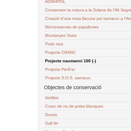
AGRI4POL
Conservem la natura a la Solana de l'Alt Segr
Creació d'una nova llacuna pel samaruc a l'Am
Microreserves de papallones
Muntanyes Vives
Prats vius
Projecte CRANC
Projecte naumanni 100 (-)
Projecte PeriFer
Projecte S.O.S. samaruc
Objectes de conservació
Amfibis
Cranc de riu de potes blanques
Dunes
Gall fer