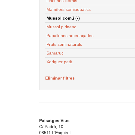
Llacunes litorals
Mamífers semiaquàtics
Mussol comú (-)
Mussol pirinenc
Papallones amenaçades
Prats seminaturals
Samaruc
Xoriguer petit
Eliminar filtres
Paisatges Vius
C/ Padró, 10
08511 L’Esquirol