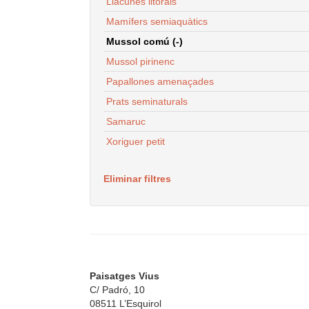
Llacunes litorals
Mamífers semiaquàtics
Mussol comú (-)
Mussol pirinenc
Papallones amenaçades
Prats seminaturals
Samaruc
Xoriguer petit
Eliminar filtres
Paisatges Vius
C/ Padró, 10
08511 L’Esquirol