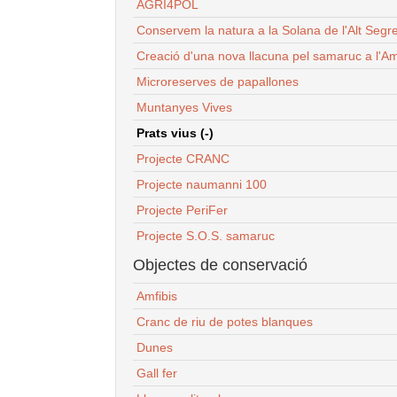
AGRI4POL
Conservem la natura a la Solana de l'Alt Segr
Creació d'una nova llacuna pel samaruc a l'Am
Microreserves de papallones
Muntanyes Vives
Prats vius (-)
Projecte CRANC
Projecte naumanni 100
Projecte PeriFer
Projecte S.O.S. samaruc
Objectes de conservació
Amfibis
Cranc de riu de potes blanques
Dunes
Gall fer