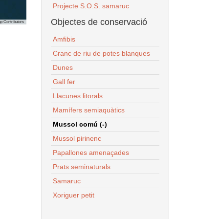
Projecte S.O.S. samaruc
Objectes de conservació
p Contributors
Amfibis
Cranc de riu de potes blanques
Dunes
Gall fer
Llacunes litorals
Mamífers semiaquàtics
Mussol comú (-)
Mussol pirinenc
Papallones amenaçades
Prats seminaturals
Samaruc
Xoriguer petit