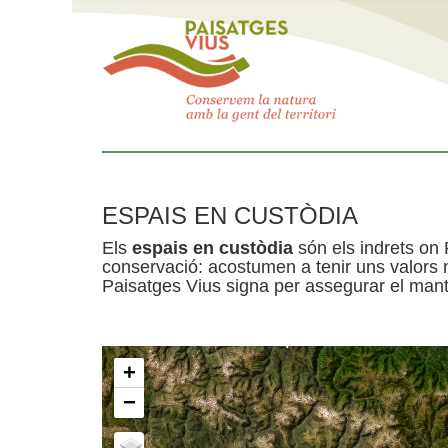
ESPAIS EN CUSTÒDIA
Els
espais en custòdia
són els indrets on 
conservació: acostumen a tenir uns valors n
Paisatges Vius signa per assegurar el mante
+
−