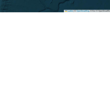
Leaflet
|
©
OpenStreetMap
, © Esri © OpenStreetMa