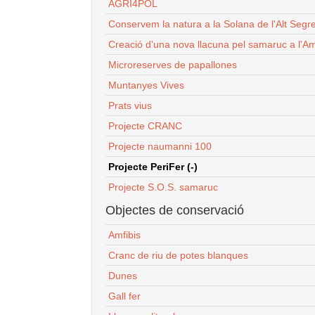
AGRI4POL
Conservem la natura a la Solana de l'Alt Segr
Creació d'una nova llacuna pel samaruc a l'Am
Microreserves de papallones
Muntanyes Vives
Prats vius
Projecte CRANC
Projecte naumanni 100
Projecte PeriFer (-)
Projecte S.O.S. samaruc
Objectes de conservació
Amfibis
Cranc de riu de potes blanques
Dunes
Gall fer