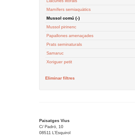
Llacunes litorals
Mamífers semiaquàtics
Mussol comú (-)
Mussol pirinenc
Papallones amenaçades
Prats seminaturals
Samaruc
Xoriguer petit
Eliminar filtres
Paisatges Vius
C/ Padró, 10
08511 L’Esquirol