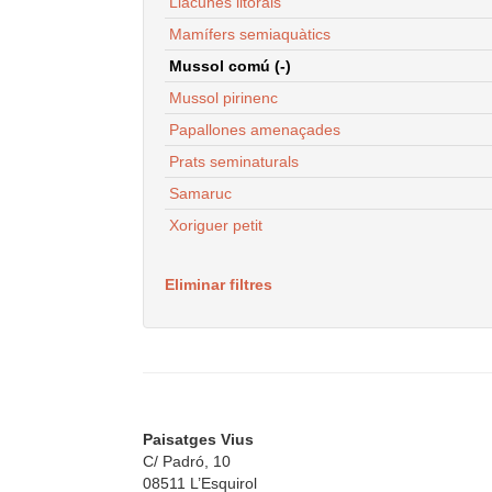
Llacunes litorals
Mamífers semiaquàtics
Mussol comú (-)
Mussol pirinenc
Papallones amenaçades
Prats seminaturals
Samaruc
Xoriguer petit
Eliminar filtres
Paisatges Vius
C/ Padró, 10
08511 L’Esquirol