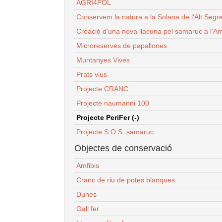
AGRI4POL
Conservem la natura a la Solana de l'Alt Segr
Creació d'una nova llacuna pel samaruc a l'Am
Microreserves de papallones
Muntanyes Vives
Prats vius
Projecte CRANC
Projecte naumanni 100
Projecte PeriFer (-)
Projecte S.O.S. samaruc
Objectes de conservació
Amfibis
Cranc de riu de potes blanques
Dunes
Gall fer