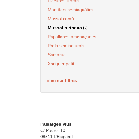
Llacunes litorals
Mamífers semiaquàtics
Mussol comú
Mussol pirinenc (-)
Papallones amenaçades
Prats seminaturals
Samaruc
Xoriguer petit
Eliminar filtres
Paisatges Vius
C/ Padró, 10
08511 L’Esquirol