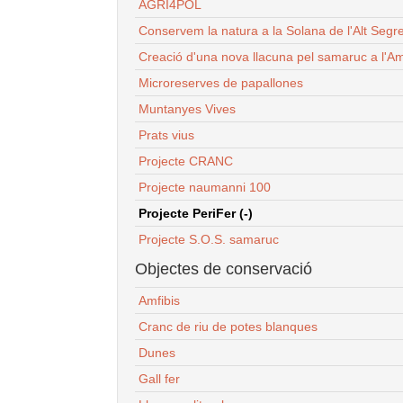
AGRI4POL
Conservem la natura a la Solana de l'Alt Segr
Creació d'una nova llacuna pel samaruc a l'Am
Microreserves de papallones
Muntanyes Vives
Prats vius
Projecte CRANC
Projecte naumanni 100
Projecte PeriFer (-)
Projecte S.O.S. samaruc
Objectes de conservació
Amfibis
Cranc de riu de potes blanques
Dunes
Gall fer