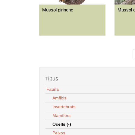
Mussol pirinenc
Mussol 
Tipus
Fauna
Amfibis
Invertebrats
Mamífers
Ocells (-)
Peixos