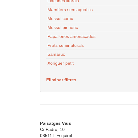
Llacunes litorals
Mamífers semiaquàtics
Mussol comú
Mussol pirinenc
Papallones amenaçades
Prats seminaturals
Samaruc
Xoriguer petit
Eliminar filtres
Paisatges Vius
C/ Padró, 10
08511 L’Esquirol