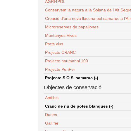
AGRI4POL
Conservem la natura a la Solana de l'Alt Segr
Creació d'una nova llacuna pel samaruc a l'Am
Microreserves de papallones
Muntanyes Vives
Prats vius
Projecte CRANC
Projecte naumanni 100
Projecte PeriFer
Projecte S.O.S. samaruc (-)
Objectes de conservació
Amfibis
Cranc de riu de potes blanques (-)
Dunes
Gall fer