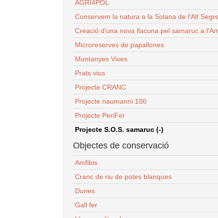
AGRI4POL
Conservem la natura a la Solana de l'Alt Segr
Creació d'una nova llacuna pel samaruc a l'Am
Microreserves de papallones
Muntanyes Vives
Prats vius
Projecte CRANC
Projecte naumanni 100
Projecte PeriFer
Projecte S.O.S. samaruc (-)
Objectes de conservació
Amfibis
Cranc de riu de potes blanques
Dunes
Gall fer