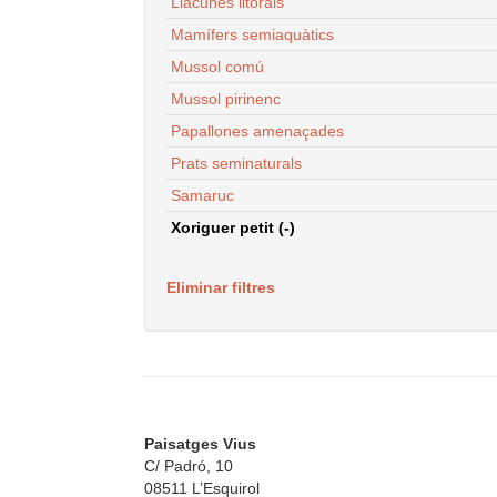
Llacunes litorals
Mamífers semiaquàtics
Mussol comú
Mussol pirinenc
Papallones amenaçades
Prats seminaturals
Samaruc
Xoriguer petit (-)
Eliminar filtres
Paisatges Vius
C/ Padró, 10
08511 L’Esquirol