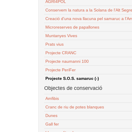
AGRI4POL
Conservem la natura a la Solana de l'Alt Segr
Creació d'una nova llacuna pel samaruc a l'Am
Microreserves de papallones
Muntanyes Vives
Prats vius
Projecte CRANC
Projecte naumanni 100
Projecte PeriFer
Projecte S.O.S. samaruc (-)
Objectes de conservació
Amfibis
Cranc de riu de potes blanques
Dunes
Gall fer