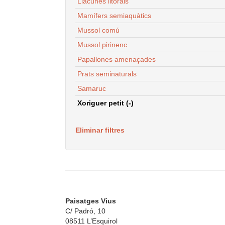
Llacunes litorals
Mamífers semiaquàtics
Mussol comú
Mussol pirinenc
Papallones amenaçades
Prats seminaturals
Samaruc
Xoriguer petit (-)
Eliminar filtres
Paisatges Vius
C/ Padró, 10
08511 L’Esquirol