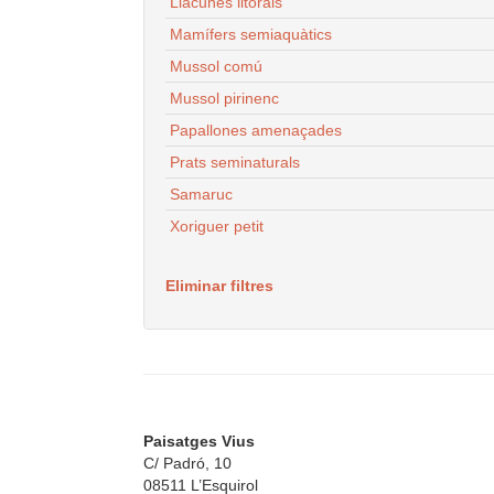
Llacunes litorals
Mamífers semiaquàtics
Mussol comú
Mussol pirinenc
Papallones amenaçades
Prats seminaturals
Samaruc
Xoriguer petit
Eliminar filtres
Paisatges Vius
C/ Padró, 10
08511 L’Esquirol