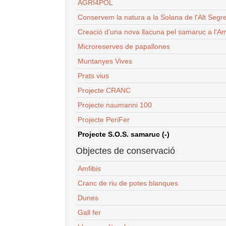
AGRI4POL
Conservem la natura a la Solana de l'Alt Segr
Creació d'una nova llacuna pel samaruc a l'Am
Microreserves de papallones
Muntanyes Vives
Prats vius
Projecte CRANC
Projecte naumanni 100
Projecte PeriFer
Projecte S.O.S. samaruc (-)
Objectes de conservació
Amfibis
Cranc de riu de potes blanques
Dunes
Gall fer