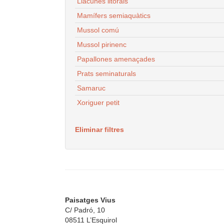
Llacunes litorals
Mamífers semiaquàtics
Mussol comú
Mussol pirinenc
Papallones amenaçades
Prats seminaturals
Samaruc
Xoriguer petit
Eliminar filtres
Paisatges Vius
C/ Padró, 10
08511 L’Esquirol