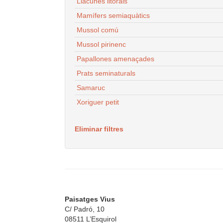
Llacunes litorals
Mamífers semiaquàtics
Mussol comú
Mussol pirinenc
Papallones amenaçades
Prats seminaturals
Samaruc
Xoriguer petit
Eliminar filtres
Paisatges Vius
C/ Padró, 10
08511 L’Esquirol