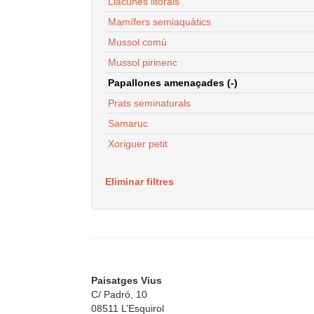
Llacunes litorals
Mamífers semiaquàtics
Mussol comú
Mussol pirinenc
Papallones amenaçades (-)
Prats seminaturals
Samaruc
Xoriguer petit
Eliminar filtres
Paisatges Vius
C/ Padró, 10
08511 L’Esquirol