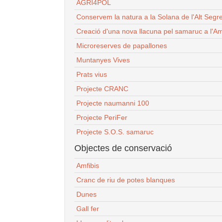
AGRI4POL
Conservem la natura a la Solana de l'Alt Segr
Creació d'una nova llacuna pel samaruc a l'Am
Microreserves de papallones
Muntanyes Vives
Prats vius
Projecte CRANC
Projecte naumanni 100
Projecte PeriFer
Projecte S.O.S. samaruc
Objectes de conservació
Amfibis
Cranc de riu de potes blanques
Dunes
Gall fer