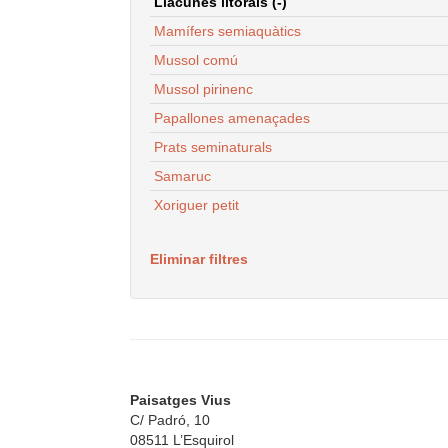
Llacunes litorals (-)
Mamífers semiaquàtics
Mussol comú
Mussol pirinenc
Papallones amenaçades
Prats seminaturals
Samaruc
Xoriguer petit
Eliminar filtres
Paisatges Vius
C/ Padró, 10
08511 L’Esquirol