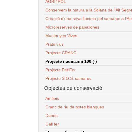
AGRI4POL
Conservem la natura a la Solana de l'Alt Segr
Creació d'una nova llacuna pel samaruc a l'Am
Microreserves de papallones
Muntanyes Vives
Prats vius
Projecte CRANC
Projecte naumanni 100 (-)
Projecte PeriFer
Projecte S.O.S. samaruc
Objectes de conservació
Amfibis
Cranc de riu de potes blanques
Dunes
Gall fer