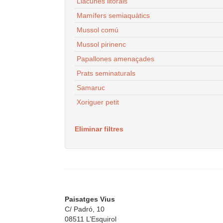
Llacunes litorals
Mamífers semiaquàtics
Mussol comú
Mussol pirinenc
Papallones amenaçades
Prats seminaturals
Samaruc
Xoriguer petit
Eliminar filtres
Paisatges Vius
C/ Padró, 10
08511 L’Esquirol