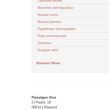
Llacunes litorals
Mamífers semiaquàtics
Mussol comú
Mussol pirinenc
Papallones amenaçades
Prats seminaturals
Samaruc
Xoriguer petit
Eliminar filtres
Paisatges Vius
C/ Padró, 10
08511 L’Esquirol