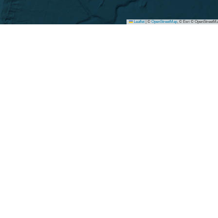
Leaflet
|
©
OpenStreetMap
, © Esri © OpenStreetMa