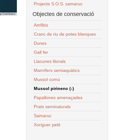
Projecte S.O.S. samaruc
Objectes de conservació
p Contributors
Amfibis
Cranc de riu de potes blanques
Dunes
Gall fer
Llacunes litorals
Mamífers semiaquàtics
Mussol comú
Mussol pirinenc (-)
Papallones amenaçades
Prats seminaturals
Samaruc
Xoriguer petit