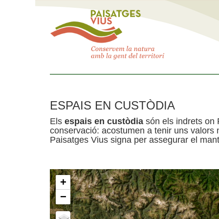
ESPAIS EN CUSTÒDIA
Els
espais en custòdia
són els indrets on 
conservació: acostumen a tenir uns valors n
Paisatges Vius signa per assegurar el mante
+
−