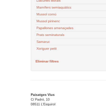
Llacunes litorals
Mamífers semiaquàtics
Mussol comú
Mussol pirinenc
Papallones amenaçades
Prats seminaturals
Samaruc
Xoriguer petit
Eliminar filtres
Paisatges Vius
C/ Padró, 10
08511 L’Esquirol