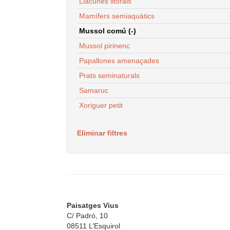
Llacunes litorals
Mamífers semiaquàtics
Mussol comú (-)
Mussol pirinenc
Papallones amenaçades
Prats seminaturals
Samaruc
Xoriguer petit
Eliminar filtres
Paisatges Vius
C/ Padró, 10
08511 L’Esquirol