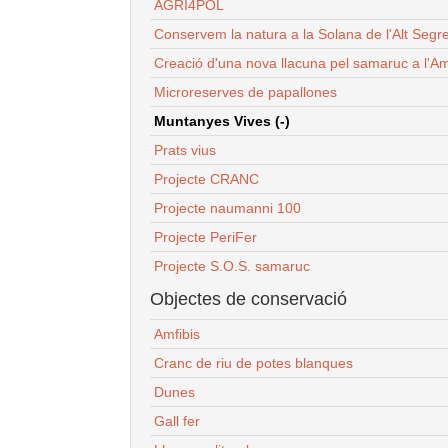
AGRI4POL
Conservem la natura a la Solana de l'Alt Segr
Creació d'una nova llacuna pel samaruc a l'Am
Microreserves de papallones
Muntanyes Vives (-)
Prats vius
Projecte CRANC
Projecte naumanni 100
Projecte PeriFer
Projecte S.O.S. samaruc
Objectes de conservació
Amfibis
Cranc de riu de potes blanques
Dunes
Gall fer