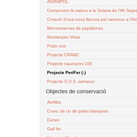
AGRI4POL
Conservem la natura a la Solana de l'Alt Segr
Creació d'una nova llacuna pel samaruc a l'Am
Microreserves de papallones
Muntanyes Vives
Prats vius
Projecte CRANC
Projecte naumanni 100
Projecte PeriFer (-)
Projecte S.O.S. samaruc
Objectes de conservació
Amfibis
Cranc de riu de potes blanques
Dunes
Gall fer