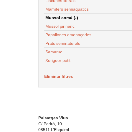
Llacunes litorals
Mamífers semiaquàtics
Mussol comú (-)
Mussol pirinenc
Papallones amenaçades
Prats seminaturals
Samaruc
Xoriguer petit
Eliminar filtres
Paisatges Vius
C/ Padró, 10
08511 L’Esquirol