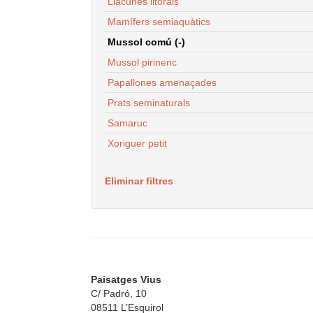
Llacunes litorals
Mamífers semiaquàtics
Mussol comú (-)
Mussol pirinenc
Papallones amenaçades
Prats seminaturals
Samaruc
Xoriguer petit
Eliminar filtres
Paisatges Vius
C/ Padró, 10
08511 L’Esquirol