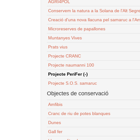
AGRI4POL
Conservem la natura a la Solana de l'Alt Segr
Creació d'una nova llacuna pel samaruc a l'Am
Microreserves de papallones
Muntanyes Vives
Prats vius
Projecte CRANC
Projecte naumanni 100
Projecte PeriFer (-)
Projecte S.O.S. samaruc
Objectes de conservació
Amfibis
Cranc de riu de potes blanques
Dunes
Gall fer