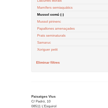
Llacunes litorals
Mamífers semiaquàtics
Mussol comú (-)
Mussol pirinenc
Papallones amenaçades
Prats seminaturals
Samaruc
Xoriguer petit
Eliminar filtres
Paisatges Vius
C/ Padró, 10
08511 L’Esquirol