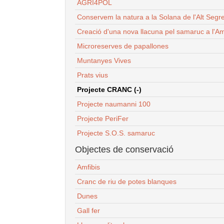
AGRI4POL
Conservem la natura a la Solana de l'Alt Segr
Creació d'una nova llacuna pel samaruc a l'Am
Microreserves de papallones
Muntanyes Vives
Prats vius
Projecte CRANC (-)
Projecte naumanni 100
Projecte PeriFer
Projecte S.O.S. samaruc
Objectes de conservació
Amfibis
Cranc de riu de potes blanques
Dunes
Gall fer