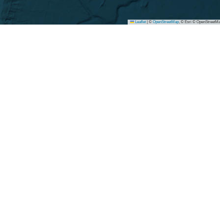
Leaflet
|
©
OpenStreetMap
, © Esri © OpenStreetMa