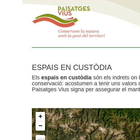
ESPAIS EN CUSTÒDIA
Els
espais en custòdia
són els indrets on 
conservació: acostumen a tenir uns valors n
Paisatges Vius signa per assegurar el mante
+
−