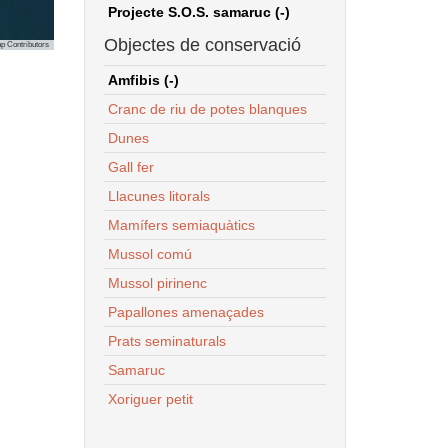
Projecte S.O.S. samaruc (-)
Objectes de conservació
p Contributors
Amfibis (-)
Cranc de riu de potes blanques
Dunes
Gall fer
Llacunes litorals
Mamífers semiaquàtics
Mussol comú
Mussol pirinenc
Papallones amenaçades
Prats seminaturals
Samaruc
Xoriguer petit