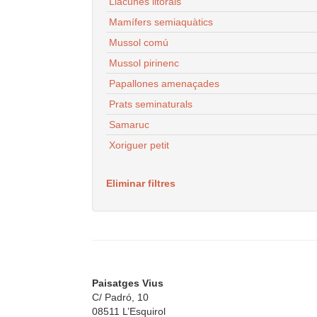
Llacunes litorals
Mamífers semiaquàtics
Mussol comú
Mussol pirinenc
Papallones amenaçades
Prats seminaturals
Samaruc
Xoriguer petit
Eliminar filtres
Paisatges Vius
C/ Padró, 10
08511 L’Esquirol