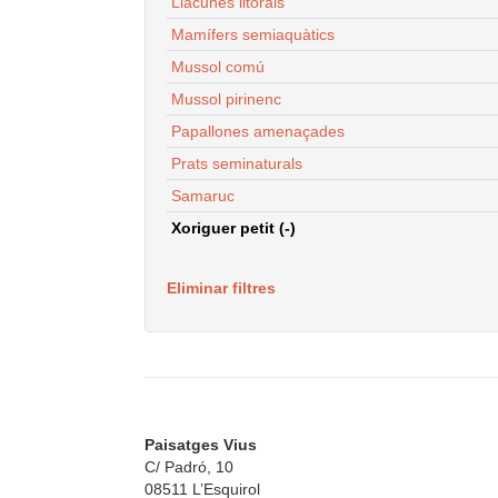
Llacunes litorals
Mamífers semiaquàtics
Mussol comú
Mussol pirinenc
Papallones amenaçades
Prats seminaturals
Samaruc
Xoriguer petit (-)
Eliminar filtres
Paisatges Vius
C/ Padró, 10
08511 L’Esquirol