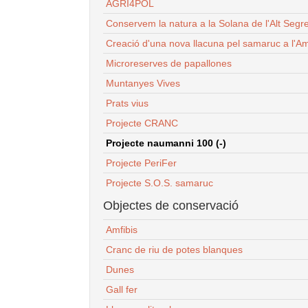
AGRI4POL
Conservem la natura a la Solana de l'Alt Segr
Creació d'una nova llacuna pel samaruc a l'Am
Microreserves de papallones
Muntanyes Vives
Prats vius
Projecte CRANC
Projecte naumanni 100 (-)
Projecte PeriFer
Projecte S.O.S. samaruc
Objectes de conservació
Amfibis
Cranc de riu de potes blanques
Dunes
Gall fer