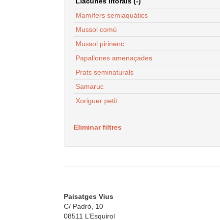
Llacunes litorals (-)
Mamífers semiaquàtics
Mussol comú
Mussol pirinenc
Papallones amenaçades
Prats seminaturals
Samaruc
Xoriguer petit
Eliminar filtres
Paisatges Vius
C/ Padró, 10
08511 L’Esquirol