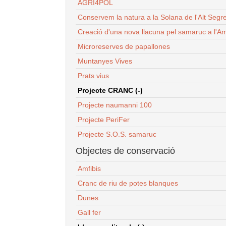
AGRI4POL
Conservem la natura a la Solana de l'Alt Segr
Creació d'una nova llacuna pel samaruc a l'Am
Microreserves de papallones
Muntanyes Vives
Prats vius
Projecte CRANC (-)
Projecte naumanni 100
Projecte PeriFer
Projecte S.O.S. samaruc
Objectes de conservació
Amfibis
Cranc de riu de potes blanques
Dunes
Gall fer