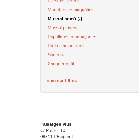
Llacunes litorals
Mamífers semiaquàtics
Mussol comú (-)
Mussol pirinenc
Papallones amenaçades
Prats seminaturals
Samaruc
Xoriguer petit
Eliminar filtres
Paisatges Vius
C/ Padró, 10
08511 L’Esquirol