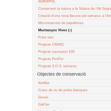
AGRI4POL
Conservem la natura a la Solana de l'Alt Segr
Creació d'una nova llacuna pel samaruc a l'Am
Microreserves de papallones
Muntanyes Vives (-)
Prats vius
Projecte CRANC
Projecte naumanni 100
Projecte PeriFer
Projecte S.O.S. samaruc
Objectes de conservació
Amfibis
Cranc de riu de potes blanques
Dunes
Gall fer