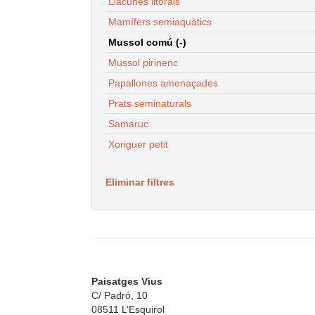
Llacunes litorals
Mamífers semiaquàtics
Mussol comú (-)
Mussol pirinenc
Papallones amenaçades
Prats seminaturals
Samaruc
Xoriguer petit
Eliminar filtres
Paisatges Vius
C/ Padró, 10
08511 L’Esquirol