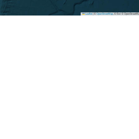
Leaflet
|
©
OpenStreetMap
, © Esri © OpenStreetMa