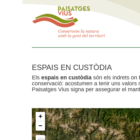
ESPAIS EN CUSTÒDIA
Els
espais en custòdia
són els indrets on 
conservació: acostumen a tenir uns valors n
Paisatges Vius signa per assegurar el mante
+
−