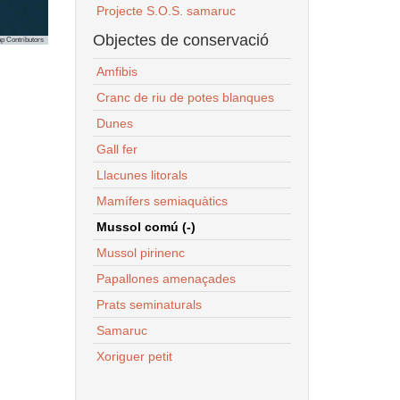
Projecte S.O.S. samaruc
Objectes de conservació
p Contributors
Amfibis
Cranc de riu de potes blanques
Dunes
Gall fer
Llacunes litorals
Mamífers semiaquàtics
Mussol comú (-)
Mussol pirinenc
Papallones amenaçades
Prats seminaturals
Samaruc
Xoriguer petit