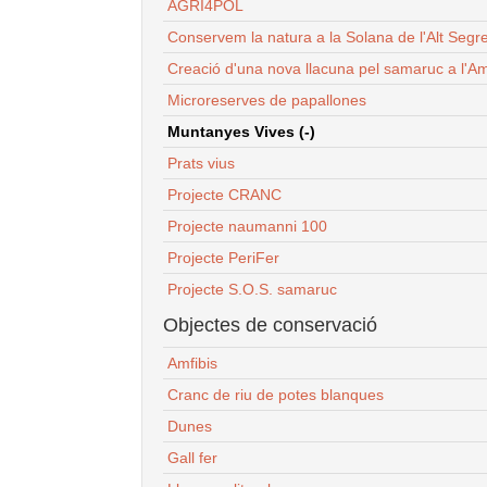
AGRI4POL
Conservem la natura a la Solana de l'Alt Segr
Creació d'una nova llacuna pel samaruc a l'Am
Microreserves de papallones
Muntanyes Vives (-)
Prats vius
Projecte CRANC
Projecte naumanni 100
Projecte PeriFer
Projecte S.O.S. samaruc
Objectes de conservació
Amfibis
Cranc de riu de potes blanques
Dunes
Gall fer