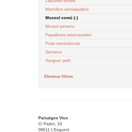
Llacunes litorals
Mamífers semiaquàtics
Mussol comú (-)
Mussol pirinenc
Papallones amenaçades
Prats seminaturals
Samaruc
Xoriguer petit
Eliminar filtres
Paisatges Vius
C/ Padró, 10
08511 L’Esquirol