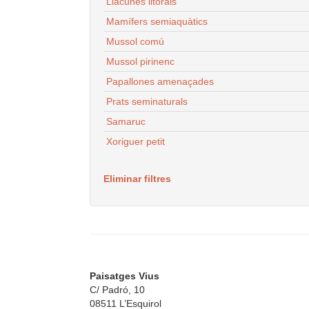
Llacunes litorals
Mamífers semiaquàtics
Mussol comú
Mussol pirinenc
Papallones amenaçades
Prats seminaturals
Samaruc
Xoriguer petit
Eliminar filtres
Paisatges Vius
C/ Padró, 10
08511 L’Esquirol