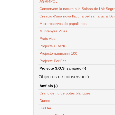
AGRI4POL
Conservem la natura a la Solana de l'Alt Segr
Creació d'una nova llacuna pel samaruc a l'Am
Microreserves de papallones
Muntanyes Vives
Prats vius
Projecte CRANC
Projecte naumanni 100
Projecte PeriFer
Projecte S.O.S. samaruc (-)
Objectes de conservació
Amfibis (-)
Cranc de riu de potes blanques
Dunes
Gall fer