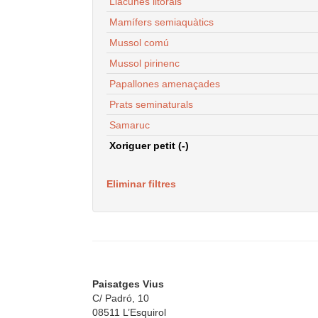
Llacunes litorals
Mamífers semiaquàtics
Mussol comú
Mussol pirinenc
Papallones amenaçades
Prats seminaturals
Samaruc
Xoriguer petit (-)
Eliminar filtres
Paisatges Vius
C/ Padró, 10
08511 L’Esquirol