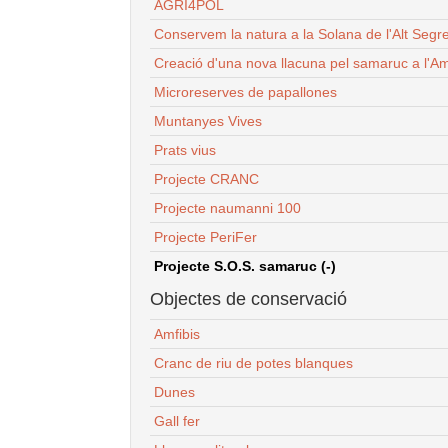
AGRI4POL
Conservem la natura a la Solana de l'Alt Segr
Creació d'una nova llacuna pel samaruc a l'Am
Microreserves de papallones
Muntanyes Vives
Prats vius
Projecte CRANC
Projecte naumanni 100
Projecte PeriFer
Projecte S.O.S. samaruc (-)
Objectes de conservació
Amfibis
Cranc de riu de potes blanques
Dunes
Gall fer