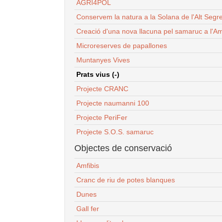
AGRI4POL
Conservem la natura a la Solana de l'Alt Segr
Creació d'una nova llacuna pel samaruc a l'Am
Microreserves de papallones
Muntanyes Vives
Prats vius (-)
Projecte CRANC
Projecte naumanni 100
Projecte PeriFer
Projecte S.O.S. samaruc
Objectes de conservació
Amfibis
Cranc de riu de potes blanques
Dunes
Gall fer