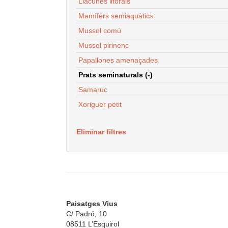
Llacunes litorals
Mamífers semiaquàtics
Mussol comú
Mussol pirinenc
Papallones amenaçades
Prats seminaturals (-)
Samaruc
Xoriguer petit
Eliminar filtres
Paisatges Vius
C/ Padró, 10
08511 L’Esquirol