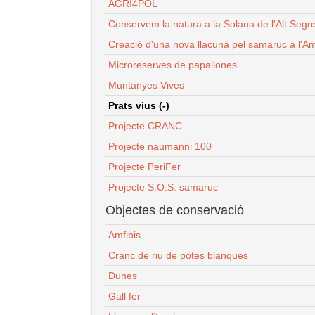
AGRI4POL
Conservem la natura a la Solana de l'Alt Segr
Creació d'una nova llacuna pel samaruc a l'Am
Microreserves de papallones
Muntanyes Vives
Prats vius (-)
Projecte CRANC
Projecte naumanni 100
Projecte PeriFer
Projecte S.O.S. samaruc
Objectes de conservació
Amfibis
Cranc de riu de potes blanques
Dunes
Gall fer