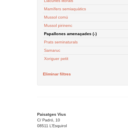
Llacunes litorals
Mamífers semiaquàtics
Mussol comú
Mussol pirinenc
Papallones amenaçades (-)
Prats seminaturals
Samaruc
Xoriguer petit
Eliminar filtres
Paisatges Vius
C/ Padró, 10
08511 L’Esquirol